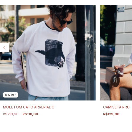
50
%
OFF
MOLETOM GATO ARREPIADO
CAMISETA PRU
R$219,90
R$110,00
R$129,90