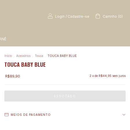
Login
/
Cadastre-se
Carrinho
(
0
)
RNÊ
Início
.
Acessórios
.
Touca
.
TOUCA BABY BLUE
TOUCA BABY BLUE
R$89,90
2
x de
R$44,95
sem juros
MEIOS DE PAGAMENTO