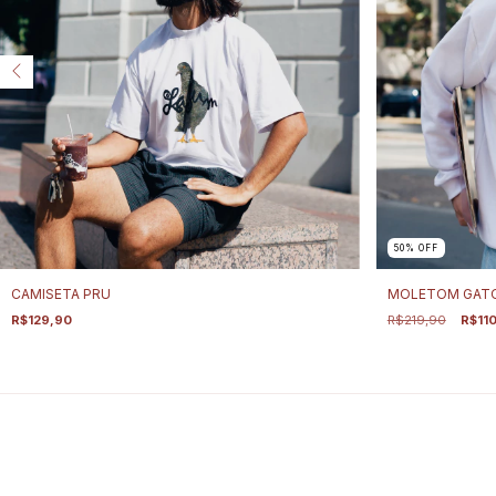
50
%
OFF
CAMISETA PRU
MOLETOM GATO
R$129,90
R$219,90
R$11